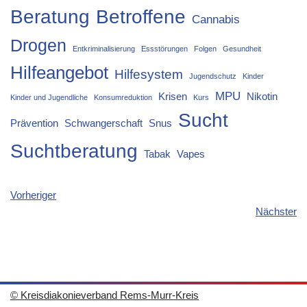
Beratung
Betroffene
Cannabis
Drogen
Entkriminalisierung
Essstörungen
Folgen
Gesundheit
Hilfeangebot
Hilfesystem
Jugendschutz
Kinder
MPU
Krisen
Nikotin
Kinder und Jugendliche
Konsumreduktion
Kurs
Sucht
Prävention
Schwangerschaft
Snus
Suchtberatung
Tabak
Vapes
Vorheriger
Nächster
© Kreisdiakonieverband Rems-Murr-Kreis